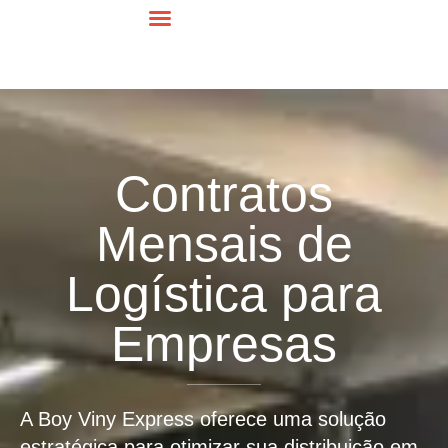
A Empresa
Contratos Mensais
Cotação Online
Trabalhe Conosco
Fale Conosco
Contratos
Mensais de
Logística para
Empresas
A Boy Viny Express oferece uma solução
estratégica para otimizar sua distribuição em