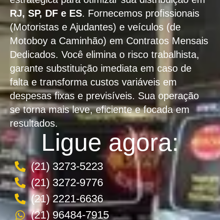
RJ, SP, DF e ES
. Fornecemos profissionais
(Motoristas e Ajudantes) e veículos (de
Motoboy a Caminhão) em Contratos Mensais
Dedicados. Você elimina o risco trabalhista,
garante substituição imediata em caso de
falta e transforma custos variáveis em
despesas fixas e previsíveis. Sua operação
se torna mais leve, eficiente e focada em
resultados.
Ligue agora:
(21) 3273-5223
(21) 3272-9776
(21) 2221-6636
(21) 96484-7915