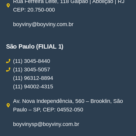
Rua Ferreira Leite, 118 Galpão | Abolição | RJ
CEP: 20.750-000
boyviny@boyviny.com.br
São Paulo (FILIAL 1)
(11) 3045-8440
(11) 3045-5057
(11) 96312-8894
(11) 94002-4315
Av. Nova Independência, 560 – Brooklin, São
Paulo – SP, CEP: 04552-050
boyvinysp@boyviny.com.br