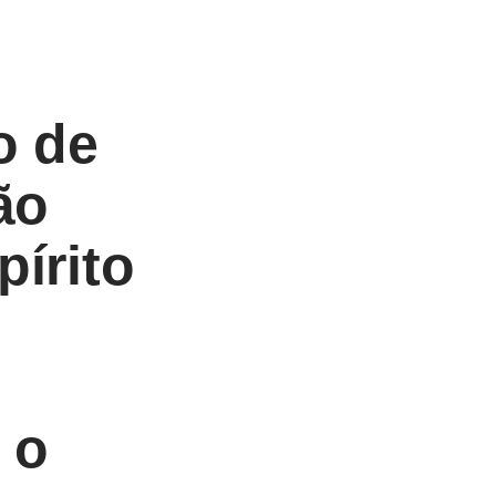
o de
ão
pírito
 o