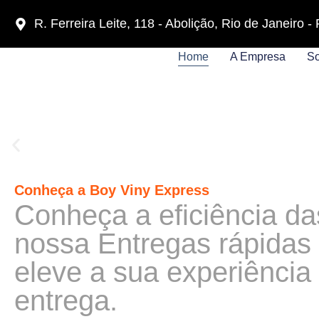
R. Ferreira Leite, 118 - Abolição, Rio de Janeiro 
Home
A Empresa
So
Conheça a Boy Viny Express
Conheça a eficiência da
nossa Entregas rápidas
eleve a sua experiência
entrega.