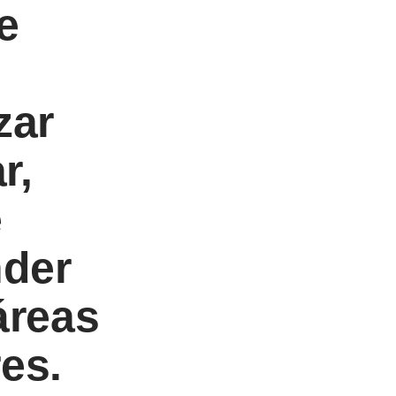
e
zar
r,
e
nder
áreas
es.