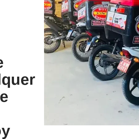
e
lquer
ue
oy