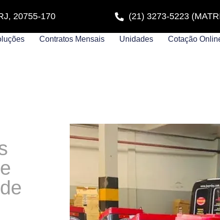
- RJ, 20755-170
(21) 3273-5223 (MATR
luções
Contratos Mensais
Unidades
Cotação Onlin
s
 e
 de